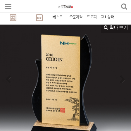
블랙 크리스탈 상패
베스트상품
주문제작
트로피
교회상패