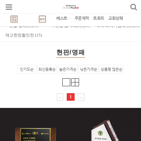
Best Seller
CATEGORY
(
1,631
)
감사/공로패
(
20
)
교회 상패(C)
(
20
)
베스트상품
주문제작
트로피
교회상패
인물 상패(I)
(
20
)
부모님 감사패(H)
(
20
)
재직/퇴직기념패 (E)
(
20
)
재고한정할인전
(
15
)
현판/명패
인기도순
최신등록순
높은가격순
낮은가격순
상품평 많은순
1
<
>