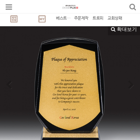
블랙 크리스탈 상패
베스트상품
주문제작
트로피
교회상패