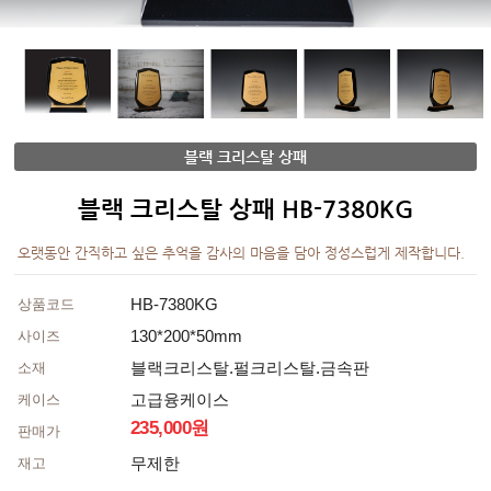
블랙 크리스탈 상패
블랙 크리스탈 상패 HB-7380KG
오랫동안 간직하고 싶은 추억을 감사의 마음을 담아 정성스럽게 제작합니다.
HB-7380KG
상품코드
130*200*50mm
사이즈
블랙크리스탈.펄크리스탈.금속판
소재
고급융케이스
케이스
235,000원
판매가
무제한
재고