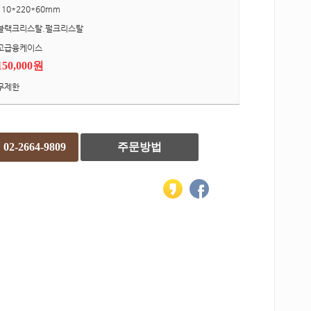
110*220*60mm
블랙크리스탈.펄크리스탈
고급융케이스
150,000원
무제한
02-2664-9809
주문방법