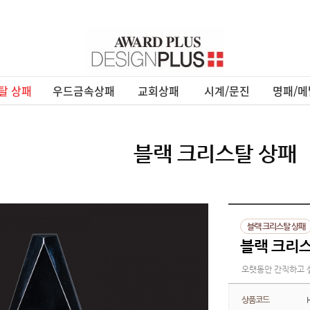
탈 상패
우드금속상패
교회상패
시계/문진
명패/메
블랙 크리스탈 상패
블랙 크리스탈 상패
블랙 크리스탈
오랫동안 간직하고 
상품코드