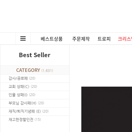
베스트상품
주문제작
트로피
크리스
Best Seller
CATEGORY
(
1,631
)
감사/공로패
(
20
)
교회 상패(C)
(
20
)
인물 상패(I)
(
20
)
부모님 감사패(H)
(
20
)
재직/퇴직기념패 (E)
(
20
)
재고한정할인전
(
15
)