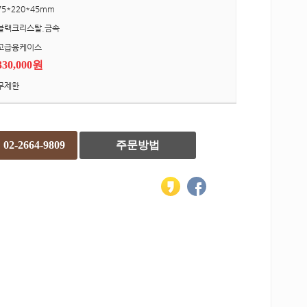
75*220*45mm
블랙크리스탈.금속
고급융케이스
330,000원
무제한
02-2664-9809
주문방법