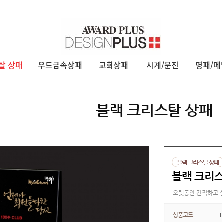
탈 상패
우드금속상패
교회상패
시계/문진
명패/메
블랙 크리스탈 상패
블랙 크리스탈 상패
블랙 크리스
오랫동안 간직하고 
상품코드