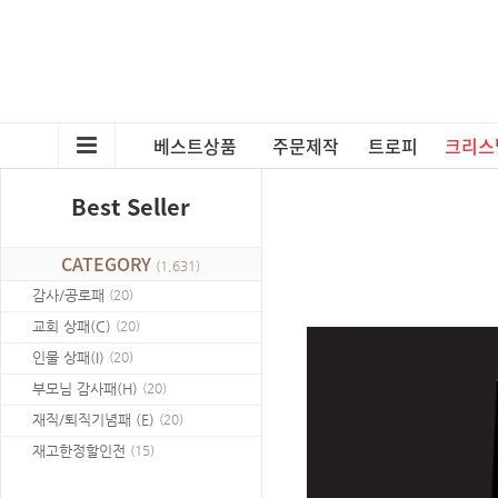
베스트상품
주문제작
트로피
크리스
Best Seller
CATEGORY
(
1,631
)
감사/공로패
(
20
)
교회 상패(C)
(
20
)
인물 상패(I)
(
20
)
부모님 감사패(H)
(
20
)
재직/퇴직기념패 (E)
(
20
)
재고한정할인전
(
15
)