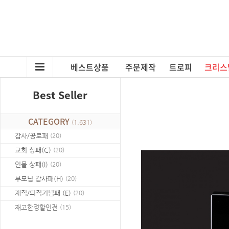
베스트상품
주문제작
트로피
크리스
Best Seller
CATEGORY
(
1,631
)
감사/공로패
(
20
)
교회 상패(C)
(
20
)
인물 상패(I)
(
20
)
부모님 감사패(H)
(
20
)
재직/퇴직기념패 (E)
(
20
)
재고한정할인전
(
15
)