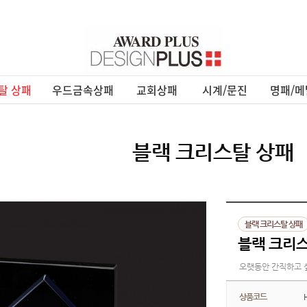
탈 상패
우드금속상패
교회상패
시계/문진
명패/메
블랙 크리스탈 상패
블랙 크리스탈 상패
블랙 크리스탈
오랫동안 간직하고 
상품코드