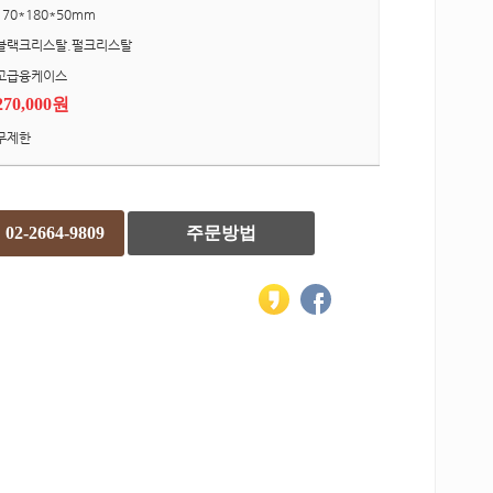
170*180*50mm
블랙크리스탈.펄크리스탈
고급융케이스
270,000원
무제한
02-2664-9809
주문방법