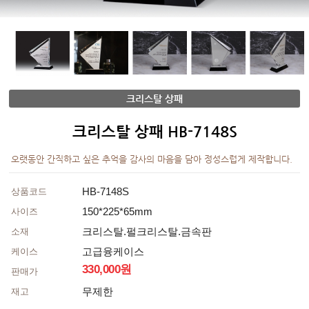
크리스탈 상패
크리스탈 상패 HB-7148S
오랫동안 간직하고 싶은 추억을 감사의 마음을 담아 정성스럽게 제작합니다.
HB-7148S
상품코드
150*225*65mm
사이즈
크리스탈.펄크리스탈.금속판
소재
고급융케이스
케이스
330,000원
판매가
무제한
재고